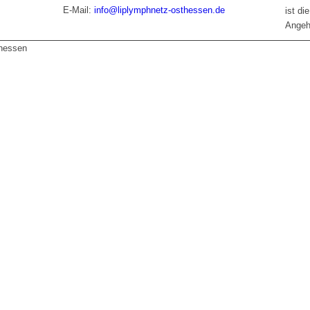
E-Mail:
info@liplymphnetz-osthessen.de
ist di
Angeh
thessen