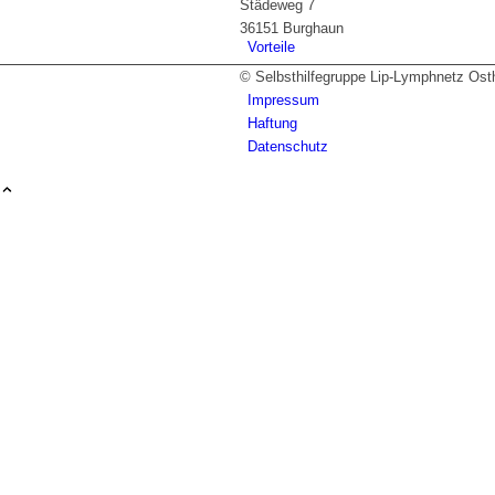
Städeweg 7
36151 Burghaun
Vorteile
© Selbsthilfegruppe Lip-Lymphnetz Os
Impressum
Haftung
Datenschutz
Galerie
Termine