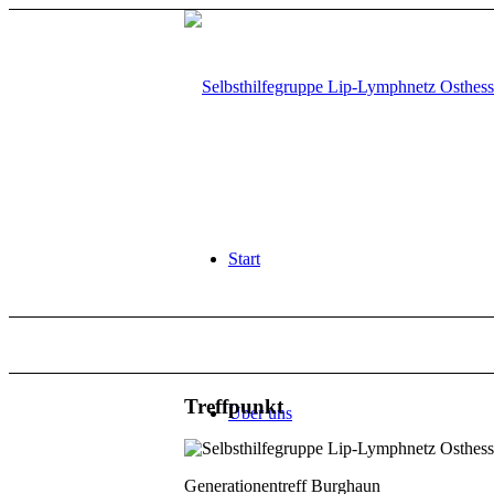
Start
Treffpunkt
Über uns
Generationentreff Burghaun