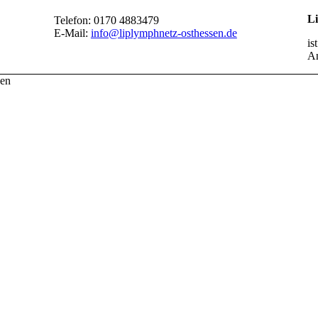
L
Telefon: 0170 4883479
E-Mail:
info@liplymphnetz-osthessen.de
is
An
sen