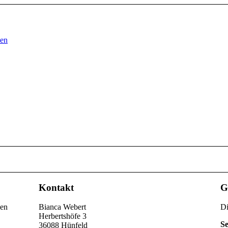
Kontakt
G
Bianca Webert
D
Herbertshöfe 3
Se
36088 Hünfeld